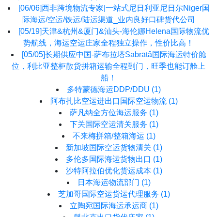
[06/06]
西非跨境物流专家|一站式尼日利亚尼日尔Niger国
际海运/空运/铁运/陆运渠道_业内良好口碑货代公司
[05/19]
天津&杭州&厦门&汕头-海伦娜Helena国际物流优
势航线，海运空运庄家全程独立操作，性价比高！
[05/05]
长期供应中国-萨布拉塔Sabrātâ国际海运特价舱
位，利比亚整柜散货拼箱运输全程到门，旺季也能订舱上
船！
多特蒙德海运DDP/DDU
(1)
阿布扎比空运进出口国际空运物流
(1)
萨凡纳全方位海运服务
(1)
下关国际空运清关服务
(1)
不来梅拼箱/整箱海运
(1)
新加坡国际空运货物清关
(1)
多伦多国际海运货物出口
(1)
沙特阿拉伯优化货运成本
(1)
日本海运物流部门
(1)
芝加哥国际空运货运代理服务
(1)
立陶宛国际海运承运商
(1)