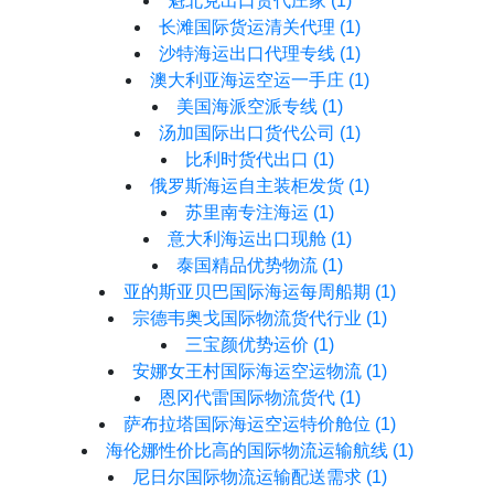
魁北克出口货代庄家
(1)
长滩国际货运清关代理
(1)
沙特海运出口代理专线
(1)
澳大利亚海运空运一手庄
(1)
美国海派空派专线
(1)
汤加国际出口货代公司
(1)
比利时货代出口
(1)
俄罗斯海运自主装柜发货
(1)
苏里南专注海运
(1)
意大利海运出口现舱
(1)
泰国精品优势物流
(1)
亚的斯亚贝巴国际海运每周船期
(1)
宗德韦奥戈国际物流货代行业
(1)
三宝颜优势运价
(1)
安娜女王村国际海运空运物流
(1)
恩冈代雷国际物流货代
(1)
萨布拉塔国际海运空运特价舱位
(1)
海伦娜性价比高的国际物流运输航线
(1)
尼日尔国际物流运输配送需求
(1)