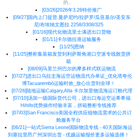
的。
[03/26]
2026年3.26特价推广
[09/27]
国内上门提货.曼萨尼约/拉萨罗/瓜亚基尔/圣安东
尼/布埃纳文图拉 2258/3308/325
[01/16]
现代化物流里士满进出口货物
[01/11]
卡尔德拉港运输服务
[11/25]
恩纳
[11/25]
整柜集装箱发货到利萨斯角港口空派专线散货拼
箱
[08/09]
马里兰州巴尔的摩多样式联运物流
[07/27]
进出口乌拉圭海运空运物流代办单证_优化塔夸伦
博Tacuarembó运输时效_放心出货到全球！
[07/26]
陆地运输Calgary,Alta 卡尔加里物流海运订舱代理
[07/10]
汤加一级国际货代公司，进出口海运空运希希福
Hihifo优势操作经验丰富，拼箱整柜专线推荐
[07/03]
San Francisco美国全程供应链物流需求的公共订
舱服务平台
[06/21]
一站式Sierra Leone国际物流专线 - 40天国际海运
到塞拉里昂广州深圳出货 - 优越运输报价更多运输选择！