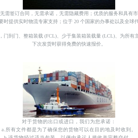
无需签订合同，无需承诺，无需隐藏费用
；
优质的服务和具有市
要时提供实时物流专家支持
；
位于 20 个国家的办事处以及全球
，门到门
、
整箱装载 (FCL)
、
少于集装箱装载量 (LCL)
、
为所有
下次发货时获得免费的快速报价
。
对于货物的出口或进口，我们为您承诺：
a.所有文件都是为了确保您的货物可以在目的地及时收到。
b.该货物经过适当包装，以便由承运人接收并完整交付。