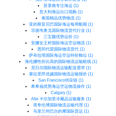
苏里南专注海运
(1)
意大利海运出口现舱
(1)
泰国精品优势物流
(1)
亚的斯亚贝巴国际海运每周船期
(1)
宗德韦奥戈国际物流货代行业
(1)
三宝颜优势运价
(1)
安娜女王村国际海运空运物流
(1)
恩冈代雷国际物流货代
(1)
萨布拉塔国际海运空运特价舱位
(1)
海伦娜性价比高的国际物流运输航线
(1)
尼日尔国际物流运输配送需求
(1)
塞拉里昂优越国际物流运输报价
(1)
San Francisco供应链
(1)
希希福优势海运空运物流操作
(1)
Calgary
(1)
Alta 卡尔加里冷藏品运输服务
(1)
塔夸伦博国际物流运输代理
(1)
马里兰州巴尔的摩国际货运
(1)