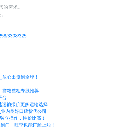
您的需求。
表。
3308/325
效_放心出货到全球！
富，拼箱整柜专线推荐
平台
- 优越运输报价更多运输选择！
道_业内良好口碑货代公司
全程独立操作，性价比高！
全程到门，旺季也能订舱上船！