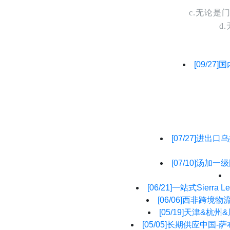
c.无论
d
[09/27]
国
[07/27]
进出口乌
[07/10]
汤加一级
[06/21]
一站式Sierr
[06/06]
西非跨境物流
[05/19]
天津&杭州&
[05/05]
长期供应中国-萨