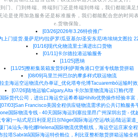
是门到门、门到终端、终端到门还是终端到终端，我们都能满足
.无论是使用加急服务还是标准服务，我们都能配合您的时间
e.货物保险。
[03/26]
2026年3.26特价推广
内上门提货.曼萨尼约/拉萨罗/瓜亚基尔/圣安东尼/布埃纳文图拉 2258/
[01/16]
现代化物流里士满进出口货物
[01/11]
卡尔德拉港运输服务
[11/25]
恩纳
[11/25]
整柜集装箱发货到利萨斯角港口空派专线散货拼箱
[08/09]
马里兰州巴尔的摩多样式联运物流
拉圭海运空运物流代办单证_优化塔夸伦博Tacuarembó运输时
[07/26]
陆地运输Calgary,Alta 卡尔加里物流海运订舱代理
国际货代公司，进出口海运空运希希福Hihifo优势操作经验丰
[07/03]
San Francisco美国全程供应链物流需求的公共订舱服务
a Leone国际物流专线 - 40天国际海运到塞拉里昂广州深圳出货 
专家|一站式尼日利亚尼日尔Niger国际海运/空运/铁运/陆运渠
厦门&汕头-海伦娜Helena国际物流优势航线，海运空运庄家
布拉塔Sabrātâ国际海运特价舱位，利比亚整柜散货拼箱运输