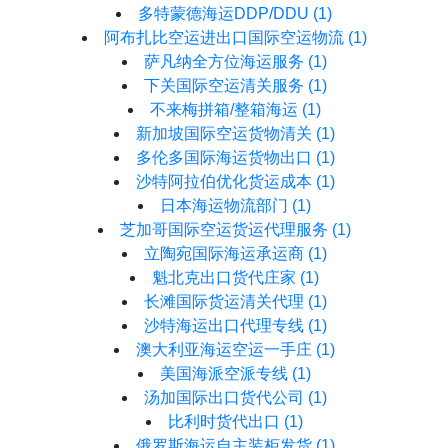
多特蒙德海运DDP/DDU
(1)
阿布扎比空运进出口国际空运物流
(1)
萨凡纳全方位海运服务
(1)
下关国际空运清关服务
(1)
不来梅拼箱/整箱海运
(1)
新加坡国际空运货物清关
(1)
多伦多国际海运货物出口
(1)
沙特阿拉伯优化货运成本
(1)
日本海运物流部门
(1)
芝加哥国际空运货运代理服务
(1)
立陶宛国际海运承运商
(1)
魁北克出口货代庄家
(1)
长滩国际货运清关代理
(1)
沙特海运出口代理专线
(1)
澳大利亚海运空运一手庄
(1)
美国海派空派专线
(1)
汤加国际出口货代公司
(1)
比利时货代出口
(1)
俄罗斯海运自主装柜发货
(1)