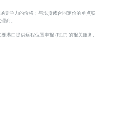
场竞争力的价格
；
与现货或合同定价的单点联
代理商
。
主要
港口提供远程位置申报 (RLF) 的报关服务
、