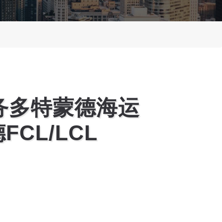
务多特蒙德海运
CL/LCL