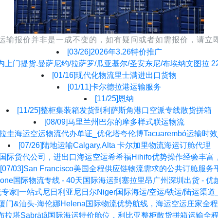
国际物流运输报价并非是一成不变的，如有疑问或者如需报价，请
[03/26]
2026年3.26特价推广
内上门提货.曼萨尼约/拉萨罗/瓜亚基尔/圣安东尼/布埃纳文图拉 2258/
[01/16]
现代化物流里士满进出口货物
[01/11]
卡尔德拉港运输服务
[11/25]
恩纳
[11/25]
整柜集装箱发货到利萨斯角港口空派专线散货拼箱
[08/09]
马里兰州巴尔的摩多样式联运物流
拉圭海运空运物流代办单证_优化塔夸伦博Tacuarembó运输时
[07/26]
陆地运输Calgary,Alta 卡尔加里物流海运订舱代理
国际货代公司，进出口海运空运希希福Hihifo优势操作经验丰
[07/03]
San Francisco美国全程供应链物流需求的公共订舱服务
a Leone国际物流专线 - 40天国际海运到塞拉里昂广州深圳出货 
专家|一站式尼日利亚尼日尔Niger国际海运/空运/铁运/陆运渠
厦门&汕头-海伦娜Helena国际物流优势航线，海运空运庄家
布拉塔Sabrātâ国际海运特价舱位，利比亚整柜散货拼箱运输