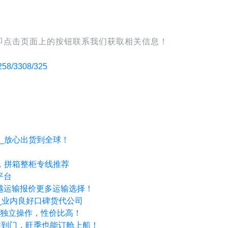
立即点击页面上的按钮联系我们获取相关信息！
3308/325
效_放心出货到全球！
富，拼箱整柜专线推荐
平台
- 优越运输报价更多运输选择！
道_业内良好口碑货代公司
全程独立操作，性价比高！
全程到门，旺季也能订舱上船！