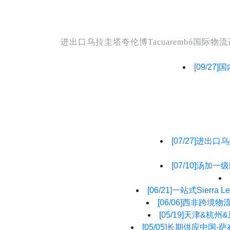
进出口乌拉圭塔夸伦博Tacuarembó
[09/27]
国
[07/27]
进出口乌
[07/10]
汤加一级
[06/21]
一站式Sierr
[06/06]
西非跨境物流
[05/19]
天津&杭州&
[05/05]
长期供应中国-萨