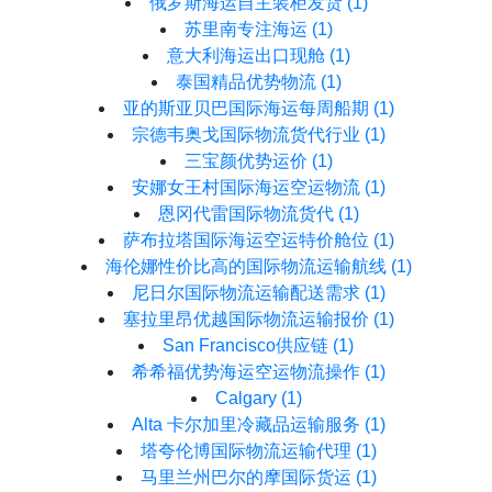
俄罗斯海运自主装柜发货
(1)
苏里南专注海运
(1)
意大利海运出口现舱
(1)
泰国精品优势物流
(1)
亚的斯亚贝巴国际海运每周船期
(1)
宗德韦奥戈国际物流货代行业
(1)
三宝颜优势运价
(1)
安娜女王村国际海运空运物流
(1)
恩冈代雷国际物流货代
(1)
萨布拉塔国际海运空运特价舱位
(1)
海伦娜性价比高的国际物流运输航线
(1)
尼日尔国际物流运输配送需求
(1)
塞拉里昂优越国际物流运输报价
(1)
San Francisco供应链
(1)
希希福优势海运空运物流操作
(1)
Calgary
(1)
Alta 卡尔加里冷藏品运输服务
(1)
塔夸伦博国际物流运输代理
(1)
马里兰州巴尔的摩国际货运
(1)