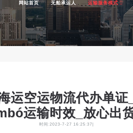
竞争力的服务
网站首页
无船承运人
运输服务模式
海运空运物流代办单证
rembó运输时效_放心
时间:2023-7-27 16:25:37|